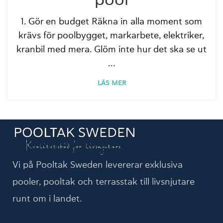
pool
1. Gör en budget Räkna in alla moment som
krävs för poolbygget, markarbete, elektriker,
kranbil med mera. Glöm inte hur det ska se ut
...
LÄS MER
Vi på Pooltak Sweden levererar exklusiva
pooler, pooltak och terrasstak till livsnjutare
runt om i landet.