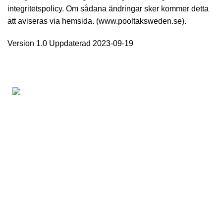
integritetspolicy. Om sådana ändringar sker kommer detta
att aviseras via hemsida. (www.pooltaksweden.se).
Version 1.0 Uppdaterad 2023-09-19
Vi på Pooltak Sweden levererar exklusiva pooler,
pooltak och terrasstak till livsnjutare runt om i landet.
NYHETSBREV
INFORMATION
Kundservice
Inspiration
Finansiering