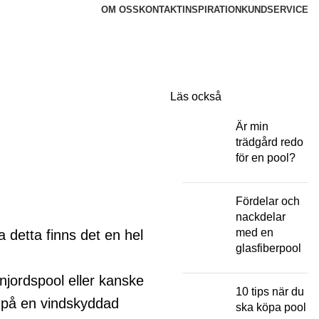
OM OSS
KONTAKT
INSPIRATION
KUNDSERVICE
Läs också
Är min
trädgård redo
för en pool?
Fördelar och
nackdelar
med en
detta finns det en hel
glasfiberpool
njordspool eller kanske
10 tips när du
l på en vindskyddad
ska köpa pool