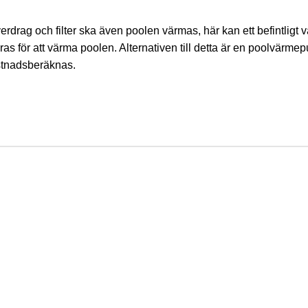
överdrag och filter ska även poolen värmas, här kan ett befintli
 för att värma poolen. Alternativen till detta är en poolvärmep
stnadsberäknas.
EV
INFORMATION
Kundservice
Inspiration
Finansiering