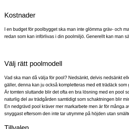
Kostnader
I en budget för poolbygget ska man inte glömma gräv- och mark
redan som kan införlivas i din poolmiljö. Generellt kan man sä
Välj rätt poolmodell
Vad ska man då välja för pool? Nedsänkt, delvis nedsänkt ell
gäller, denna kan ju också kompletteras med ett trädäck som g
Är tomten sluttande blir det ofta en bra lösning med en pool s
naturlig del av trädgården samtidigt som schaktningen blir mi
En nedgrävd pool kräver mer markarbete men är för många av os
snyggast eftersom den inte tar utrymme på höjden utan smälte
Tillvalen