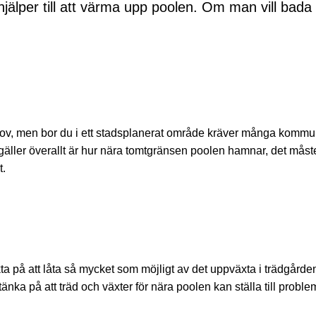
hjälper till att värma upp poolen. Om man vill bada 
gglov, men bor du i ett stadsplanerat område kräver många kommu
äller överallt är hur nära tomtgränsen poolen hamnar, det måste
t.
på att låta så mycket som möjligt av det uppväxta i trädgården få
nka på att träd och växter för nära poolen kan ställa till prob