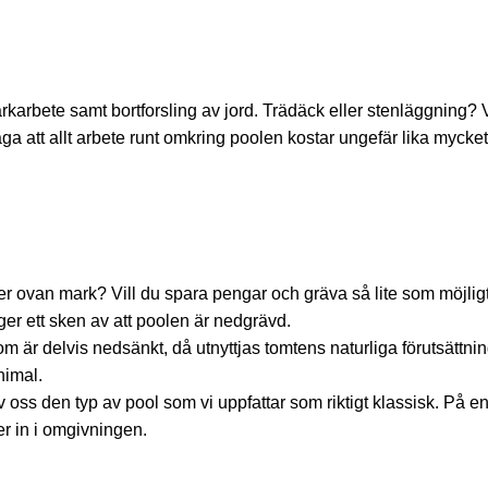
arbete samt bortforsling av jord. Trädäck eller stenläggning? V
ga att allt arbete runt omkring poolen kostar ungefär lika mycke
er ovan mark? Vill du spara pengar och gräva så lite som möjli
er ett sken av att poolen är nedgrävd.
om är delvis nedsänkt, då utnyttjas tomtens naturliga förutsättni
nimal.
s den typ av pool som vi uppfattar som riktigt klassisk. På en 
r in i omgivningen.