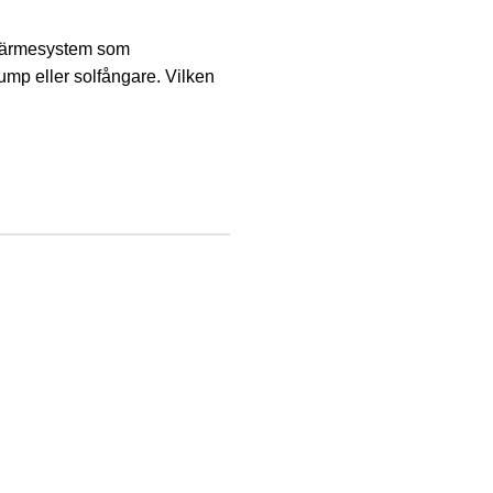
gt värmesystem som
ump eller solfångare. Vilken
PRODUKTER
KONTAKT
Pooltak
Om oss
Terrasstak
Kontakt
Glasfiberpooler
Facebook