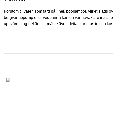
Förutom tillvalen som färg på liner, poollampor, vilket slags 
bergvärmepump eller vedpanna kan en värmeväxlare installeras
uppvärmning det än blir måste även detta planeras in och ko
NYHETSBR
Vi på Pooltak Sweden levererar
exklusiva pooler, pooltak och terrasstak
till livsnjutare runt om i landet.