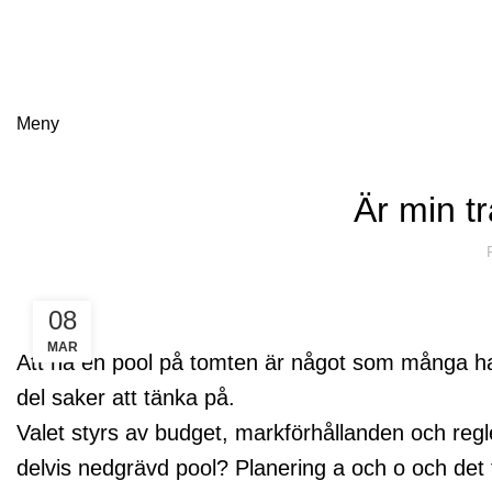
Meny
Är min t
08
MAR
Att ha en pool på tomten är något som många har
del saker att tänka på.
Valet styrs av budget, markförhållanden och regl
delvis nedgrävd pool? Planering a och o och det