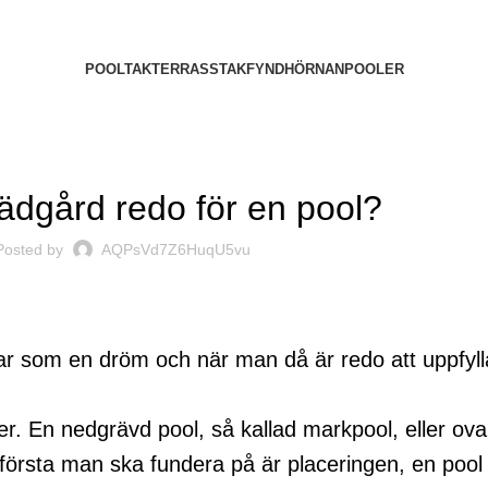
POOLTAK
TERRASSTAK
FYNDHÖRNAN
POOLER
ARTIKLAR
rädgård redo för en pool?
Posted by
AQPsVd7Z6HuqU5vu
 som en dröm och när man då är redo att uppfylla 
er. En nedgrävd pool, så kallad markpool, eller ova
 första man ska fundera på är placeringen, en poo