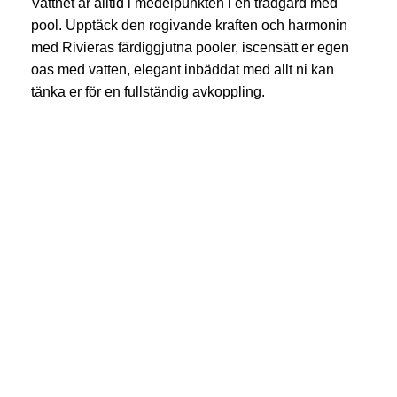
Vattnet är alltid i medelpunkten i en trädgård med
pool. Upptäck den rogivande kraften och harmonin
med Rivieras färdiggjutna pooler, iscensätt er egen
oas med vatten, elegant inbäddat med allt ni kan
tänka er för en fullständig avkoppling.
Den nya generationen
Det bästa inom
glasfiberpooler