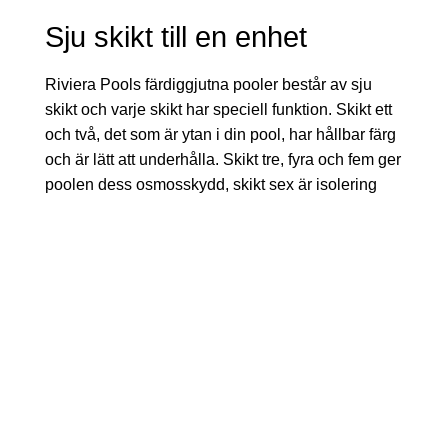
Sju skikt till en enhet
Riviera Pools färdiggjutna pooler består av sju
skikt och varje skikt har speciell funktion. Skikt ett
och två, det som är ytan i din pool, har hållbar färg
och är lätt att underhålla. Skikt tre, fyra och fem ger
poolen dess osmosskydd, skikt sex är isolering
som sparar energi. Det sista och sjunde skiktet är
det stabiliserande skiktet som har en integrerad
stålkant för maximal hållbarhet.