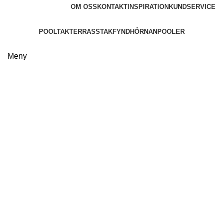
OM OSS
KONTAKT
INSPIRATION
KUNDSERVICE
POOLTAK
TERRASSTAK
FYNDHÖRNAN
POOLER
Meny