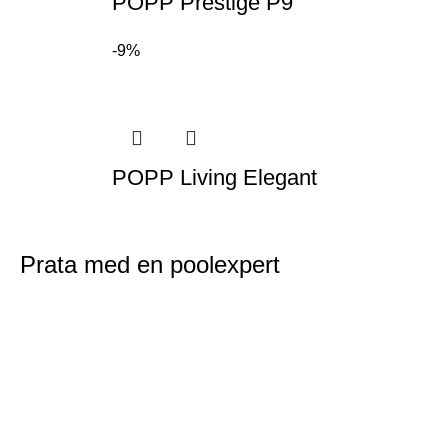
POPP Prestige P9
-9%
POPP Living Elegant
Prata med en poolexpert