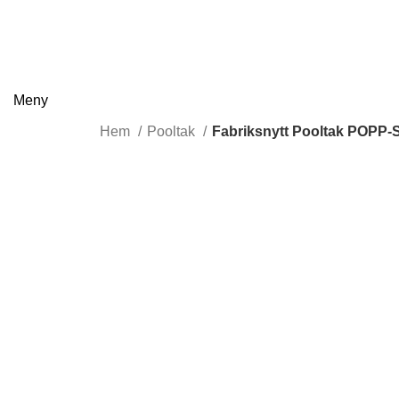
Meny
Hem
Pooltak
Fabriksnytt Pooltak POPP-Sel
-19%
Klicka för att förstora