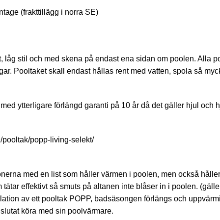
tage (frakttillägg i norra SE)
et, låg stil och med skena på endast ena sidan om poolen. Alla po
gar. Pooltaket skall endast hållas rent med vatten, spola så mycke
med ytterligare förlängd garanti på 10 år då det gäller hjul oc
/pooltak/popp-living-selekt/
onerna med en list som håller värmen i poolen, men också håller
m tätar effektivt så smuts på altanen inte blåser in i poolen.
llation av ett pooltak POPP, badsäsongen förlängs och uppvärmin
 slutat köra med sin poolvärmare.