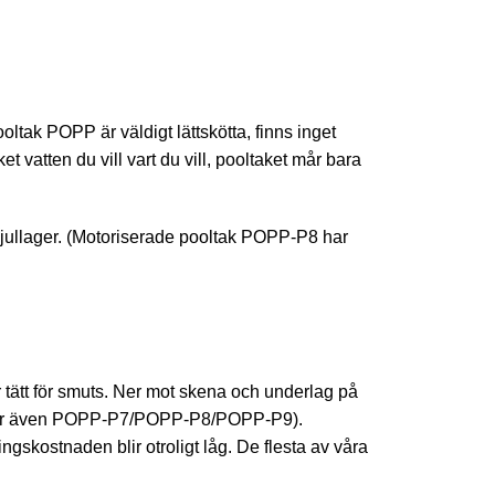
oltak POPP är väldigt lättskötta, finns inget
t vatten du vill vart du vill, pooltaket mår bara
h hjullager. (Motoriserade pooltak POPP-P8 har
 tätt för smuts. Ner mot skena och underlag på
 (gäller även POPP-P7/POPP-P8/POPP-P9).
gskostnaden blir otroligt låg. De flesta av våra