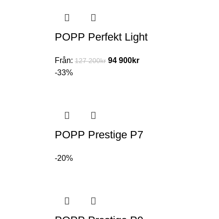
POPP Perfekt Light
Från:
94 900
kr
127 200
kr
-33%
POPP Prestige P7
-20%