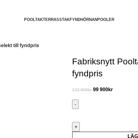
POOLTAK
TERRASSTAK
FYNDHÖRNAN
POOLER
ekt till fyndpris
Fabriksnytt Poolt
fyndpris
99 900
kr
122 600
kr
LÄG