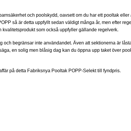
nsäkerhet och poolskydd, oavsett om du har ett pooltak eller an
OPP så är detta uppfyllt sedan väldigt många år, men efter regelf
kvalitetsprodukt som också uppfyller gällande regelverk.
 och begränsar inte användandet. Även att sektionerna är låsta
ill säga, en solig men blåsig dag kan du öppna upp taket över poo
 affär på detta Fabriksnya Pooltak POPP-Selekt till fyndpris.