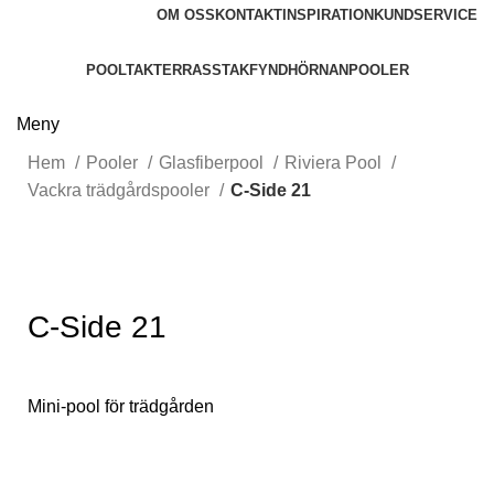
OM OSS
KONTAKT
INSPIRATION
KUNDSERVICE
POOLTAK
TERRASSTAK
FYNDHÖRNAN
POOLER
Meny
Hem
Pooler
Glasfiberpool
Riviera Pool
Vackra trädgårdspooler
C-Side 21
Klicka för att förstora
C-Side 21
Mini-pool för trädgården
Klicka för offert