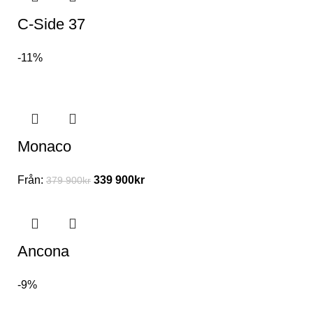
C-Side 37
-11%
Monaco
Från:
339 900
kr
379 900
kr
Ancona
-9%