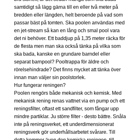
samtidigt så lägg gärna till en eller två meter på
bredden eller längden, helt beroende på vad som
passar bäst på tomten. Ska poolen användas med
en jet-stream så kan en lång och smal pool vara
det ni behöver. Ett baddjup på 1,35 meter räcka för
de flesta men man ska också tänka på vilka som
ska bada, kanske en grundare barndel eller
separat barnpool? Pooltrappa för äldre och
rörelsehindrade? Det finns mycket att tänka över
innan man väljer sin poolstorlek.
Hur fungerar reningen?
Poolen rengörs både mekanisk och kemisk. Med
mekanisk rening renas vattnet via en pump och ett
reningsfilter, oftast ett sandfilter, som fångar upp
mindre partiklar. Ju större filter - desto bättre. Snåla
inte på reningsverket, ett underdimensionerat
reningsverk gör underhållsarbetet svårare. Till
detta kommer även den kemiska reningen, till