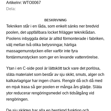
Artikelnr:
WTO0067
Dela:
BESKRIVNING
Tekniken står i en låda, som enkelt sänks ner bredvid
poolen, det uppfällbara locket frilägger tekniklådan.
Poolens inbyggda delar är alltid förmonterade i fabriken,
välj mellan två olika belysningar, härliga
massagemunstycken eller varför inte fyra
fontänmunstycken som ger en levande vattenrörelse.
Ytan i en C-side pool är lättskött tack vare det porlösa,
släta materialet som består av sju skikt, smuts, alger och
kalkavlagrigar har ingen chans. Rengör då och då med
en mjuk trasa så ger poolen er många års glädje. Släta
ytor reducerar rengöringsmedel och tidsåtgång vid
rengöringen.
De sju skikten har alla en bestämd funktion och