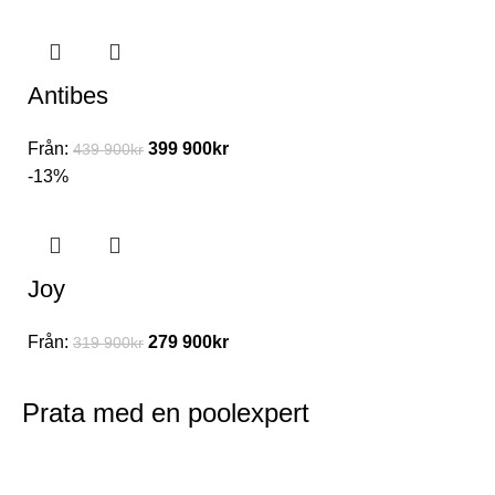
Antibes
Från:
399 900
kr
439 900
kr
-13%
Joy
Från:
279 900
kr
319 900
kr
Prata med en poolexpert